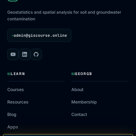
Geostatistics and spatial analysis for soil and groundwater
contamination
admin@giscourse.online
→
LEARN
GEORGB
01
02
Courses
About
Resources
Membership
Blog
Contact
Apps